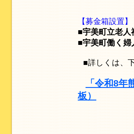
【募金箱設置】
■宇美町立老人
■宇美町働く婦
■詳しくは、
「令和8年
板）