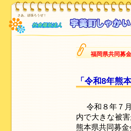
さあ、頑張ろうぜ！
福岡県共同募
「令和8年熊
令和８年７
内で大きな被害
熊本県共同募金