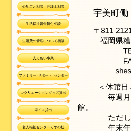
心配ごと相談・弁護士相談
宇美町働
生活福祉資金貸付相談
〒811-212
福岡県糟屋
生活費の管理について相談
TEL 
支えあい事業
FAX ０
shes-umi@ma
ファミリー･サポート･センター
＜休館日
レクリエーショングッズ貸出
毎週月曜日
館。
車イス貸出
ただし祝日
年末年始（12/
老人福祉センターくすの杜