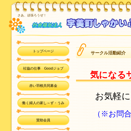
さあ、頑張ろうぜ！
トップページ
サークル活動紹介
社協の仕事 Goodジョブ
気になる
赤い羽根共同募金
お気軽にお
働く婦人の家し～ず・うみ
（※お問
賛助会員