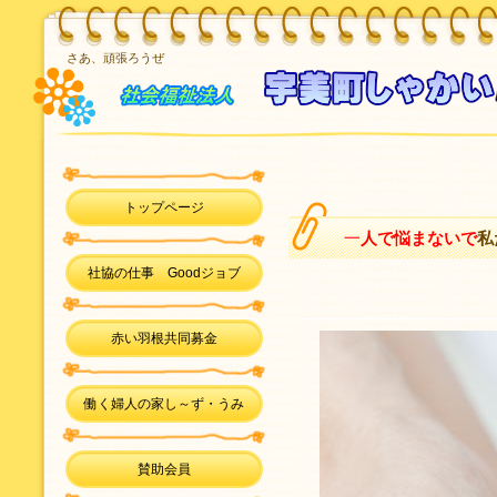
さあ、頑張ろうぜ
トップページ
一
人で悩まないで
私
社協の仕事 Goodジョブ
赤い羽根共同募金
働く婦人の家し～ず・うみ
賛助会員