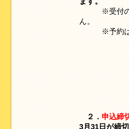
ます。
※受付の際
ん。
※予約は、
２．
申込締
3月31日が締