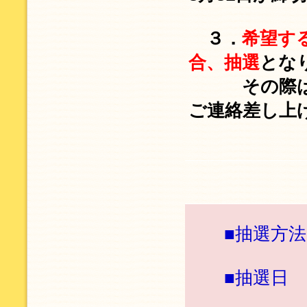
３．
希望す
合、抽選
とな
その際は
ご連絡差し上
■抽選方
■抽選日
（例えば