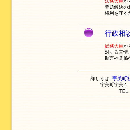
法務大臣
か
問題解決の
権利を守る
行政相
総務大臣
か
対する苦情
助言や関係
宇美町
詳しくは
、
宇美町宇美2
TE