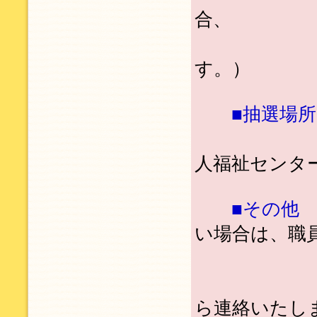
合、
抽選日
す。）
■抽選場
宇美町宇
人福祉センタ
■その他
い場合は、職
クジを
当選の場
ら連絡いたし