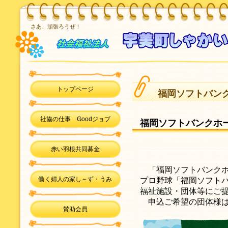
さあ、頑張ろうぜ！
トップページ
福岡ソフトバン
社協の仕事 Goodジョブ
福岡ソフトバンクホ
赤い羽根共同募金
「福岡ソフトバンクホ
働く婦人の家し～ず・うみ
プロ野球「福岡ソフト
福祉施設・団体等にご
申込ご希望の団体様は
賛助会員