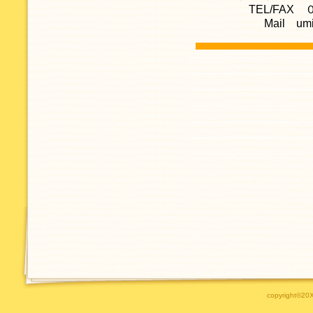
TEL/FA
Mail umi-
copyright©20XX