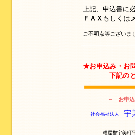
上記、申込書に
ＦＡＸ
もしくは
ご不明点等ございま
★お申込み・お
下記のとおり
～ お申込
宇
社会福祉法人
糟屋郡宇美町平