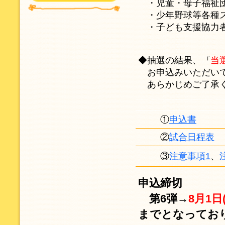
・児童・母子福祉
・少年野球等各種ス
・子ども支援協力
◆抽選の結果、『
当
お申込みいただいて
あらかじめご了承
①
申込書
②
試合日程表
③
注意事項1
、
申込締切
第6弾→
8月1日
までとなってお