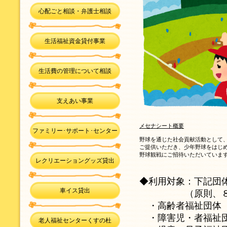
心配ごと相談・弁護士相談
生活福祉資金貸付事業
生活費の管理について相談
支えあい事業
メセナシート概要
ファミリー･サポート･センター
野球を通じた社会貢献活動として、
ご提供いただき、少年野球をはじ
野球観戦にご招待いただいていま
レクリエーショングッズ貸出
◆利用対象：下記団
車イス貸出
（原則、８名以
・高齢者福祉団体
・障害児・者福祉
老人福祉センターくすの杜